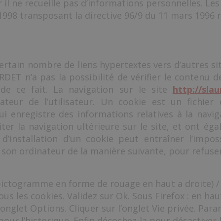
r il ne recueille pas d’informations personnelles. L
et 1998 transposant la directive 96/9 du 11 mars 1996 
rtain nombre de liens hypertextes vers d’autres sit
 n’a pas la possibilité de vérifier le contenu des
de ce fait. La navigation sur le site
http://sla
dinateur de l’utilisateur. Un cookie est un fichie
s qui enregistre des informations relatives à la navi
iter la navigation ultérieure sur le site, et ont é
’installation d’un cookie peut entraîner l’impossi
 son ordinateur de la manière suivante, pour refuser 
(pictogramme en forme de rouage en haut a droite) / 
ous les cookies. Validez sur Ok. Sous Firefox : en hau
l’onglet Options. Cliquer sur l’onglet Vie privée. Par
our l’historique. Enfin décochez-la pour désactiver l