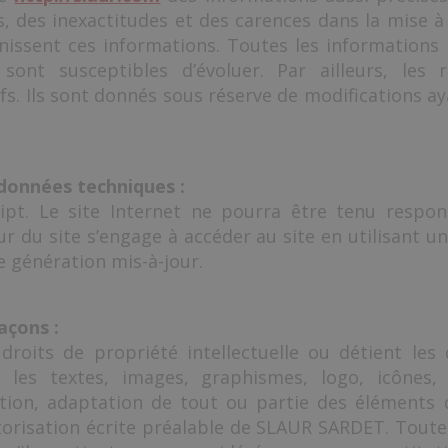
 des inexactitudes et des carences dans la mise à j
urnissent ces informations. Toutes les informations
 sont susceptibles d’évoluer. Par ailleurs, les 
fs. Ils sont donnés sous réserve de modifications a
 données techniques :
Script. Le site Internet ne pourra être tenu resp
sateur du site s’engage à accéder au site en utilisant
e génération mis-à-jour.
açons :
roits de propriété intellectuelle ou détient les 
 les textes, images, graphismes, logo, icônes, s
ation, adaptation de tout ou partie des éléments 
autorisation écrite préalable de SLAUR SARDET. Toute