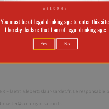
WELCOME
You must be of legal drinking age to enter this site
I hereby declare that I am of legal drinking age:
2004-575 du 21 juin 2004 pour la confiance dans l’
Yes
No
identité des différents intervenants dans le cadre de 
de la vallée - 76600 Le Havre - France Tél. (33) (0)2 3
ER – laetitia.leber@slaur-sardet.fr. Le responsable
master@cce-organisation.fr.