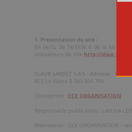
1. Présentation du site :
En vertu de l’article 6 de la loi n° 
utilisateurs du site
http://slaur.com
l’
SLAUR SARDET S.A.S - Adresse : 192, rue 
RCS Le Havre B 363 500 794
Conception :
CCE ORGANISATION
Responsable publication : Laëtitia LEB
Webmaster : CCE ORGANISATION – web