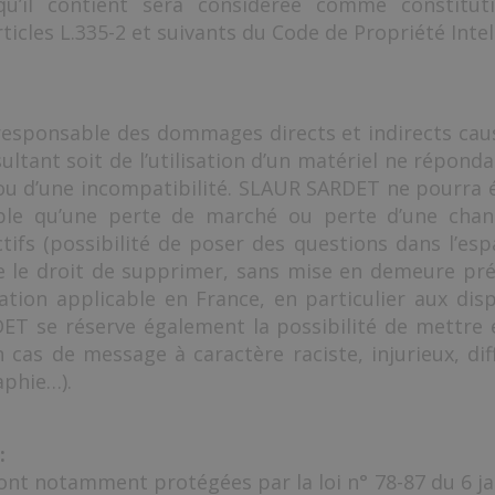
u’il contient sera considérée comme constituti
cles L.335-2 et suivants du Code de Propriété Intell
sponsable des dommages directs et indirects causés 
sultant soit de l’utilisation d’un matériel ne répon
ug ou d’une incompatibilité. SLAUR SARDET ne pourra
e qu’une perte de marché ou perte d’une chance)
tifs (possibilité de poser des questions dans l’esp
e le droit de supprimer, sans mise en demeure pr
lation applicable en France, en particulier aux disp
T se réserve également la possibilité de mettre en
n cas de message à caractère raciste, injurieux, d
aphie…).
:
nt notamment protégées par la loi n° 78-87 du 6 jan