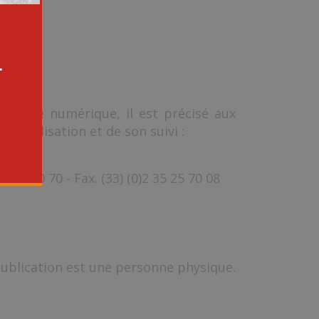
.
économie numérique, il est précisé aux
sa réalisation et de son suivi :
5 25 70 70 - Fax. (33) (0)2 35 25 70 08
 publication est une personne physique.