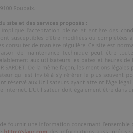
59100 Roubaix.
du site et des services proposés :
implique l’acceptation pleine et entière des condi
n sont susceptibles d’être modifiées ou complétées à
les consulter de manière régulière. Ce site est no
r raison de maintenance technique peut être tout
lablement aux utilisateurs les dates et heures de l
UR SARDET. De la même façon, les mentions légales
sateur qui est invité à s’y référer le plus souvent p
ent réservé aux Utilisateurs ayant atteint l’âge lég
ite internet. L’Utilisateur doit également être dans un
de fournir une information concernant l’ensemble
te
http://slaur.com
des informations aussi précises 